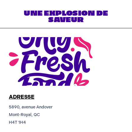
UNE EXPLOSION DE
SAVEUR
ADRESSE
5890, avenue Andover
Mont-Royal, QC
H4T 1H4